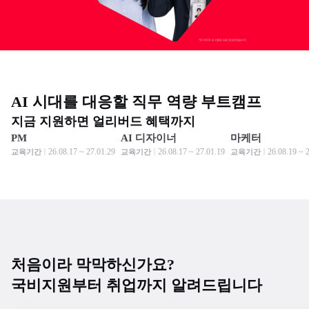
AI 시대를 대응할 직무 역량 부트캠프
지금 지원하면 얼리버드 혜택까지
PM
AI 디자이너
마케터
모집 중
모집 중
모집 중
모집 중
모집 중
모집 중
26.08.17 ~ 27.01.29
26.08.17 ~ 27.01.19
26.08.19 ~ 
교육기간
교육기간
교육기간
처음이라 막막하신가요?
국비지원부터 취업까지 알려드립니다