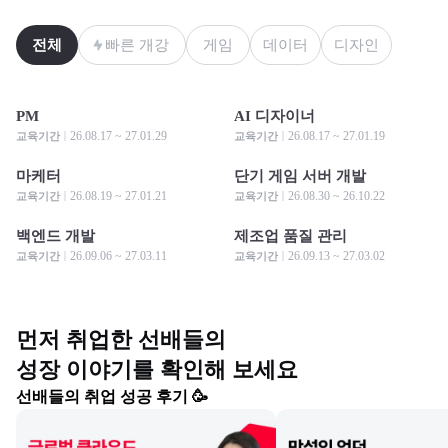
전체
빠른 개강
게임
데이터
디자인
PM
AI 디자이너
모집 중
모집 중
모집 중
모집 중
26.08.17 ~ 27.01.29
26.08.17 ~ 27.01.19
교육기간
교육기간
마케터
단기 게임 서버 개발
모집 중
모집 중
모집 중
모집 중
26.08.19 ~ 27.01.21
26.08.30 ~ 26.10.22
교육기간
교육기간
백엔드 개발
제조업 품질 관리
모집 중
모집 중
모집 중
모집 중
26.09.06 ~ 27.03.11
26.09.13 ~ 27.03.02
교육기간
교육기간
먼저 취업한 선배들의

성장 이야기를 확인해 보세요
선배들의 취업 성공 후기 🥳