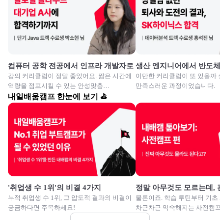
컴퓨터 공학 전공에서 인프라 개발자로
생산 엔지니어에서 반도
강의 커리큘럼이 정말 좋았어요. 짧은 시간에
이만한 커리큘럼이 또 있을까 
역량을 점프시킬 수 있는 안성맞춤
만족스러운 과정이었습니다.
교육이였습니다.
내일배움캠프 한눈에 보기 ⛳
'취업생 수 1위'의 비결 4가지
정말 아무것도 모르는데,
누적 취업생 수 1위, 그 압도적 결과의 비결이
물론이죠. 학습 루틴부터 기초
궁금하다면 주목하세요!
차근차근 익숙해지는 사전캠프